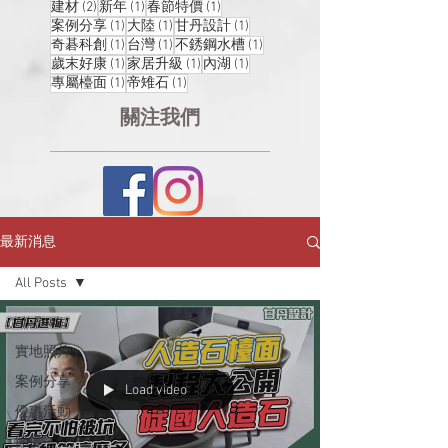
2 篇文章
1 篇文章
1 篇文章
建材
(2)
新年
(1)
春節特價
(1)
1 篇文章
1 篇文章
1 篇文章
案例分享
(1)
大陸
(1)
甘丹設計
(1)
1 篇文章
1 篇文章
1 篇文章
奇碁科創
(1)
台灣
(1)
不銹鋼水槽
(1)
1 篇文章
1 篇文章
1 篇文章
歲末好康
(1)
家居升級
(1)
內湖
(1)
1 篇文章
1 篇文章
專屬檯面
(1)
帝雉石
(1)
關注我們
最新消息
All Posts
All Posts
實地照片
案例分享
Load video
優惠活動
節慶