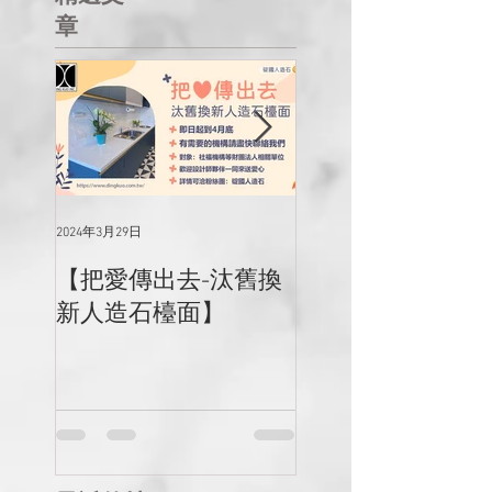
章
2024年3月29日
2023年12月13日
【把愛傳出去-汰舊換
【迎新年，居家
新人造石檯面】
計畫啟動​​​​】