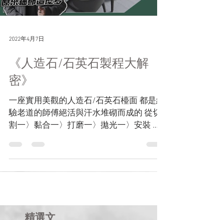
2022年4月7日
《人造石/石英石製程大解
密》
一座實用美觀的人造石/石英石檯面 都是經
驗老道的師傅絕活與汗水堆砌而成的 從切
割一〉黏合一〉打磨一〉拋光一〉安裝 每
一步的細節都不容小覷、精雕細刻的去完
成 更詳細的介紹 📌YouTube頻道：甘丹設
計 --> 碇國官方LINE@， LINE...
精選文