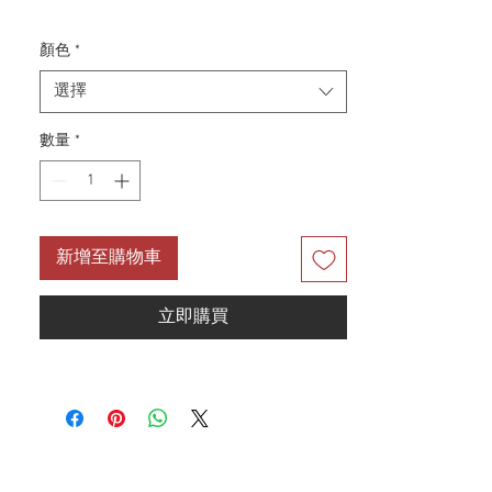
安裝方式：下嵌式
顏色
*
材質：SilicaTec石英石
產地：德國
選擇
顏色：43432170 墨黑 / 43432290 深
灰 / 43432380 水泥灰
數量
*
配件：台式提籠、排水管
新增至購物車
立即購買