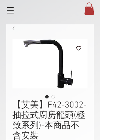
【艾美】F42-3002-
抽拉式廚房龍頭(極
致系列)-本商品不
含安裝