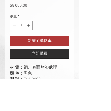
$8,000.00
價
格
數量
*
新增至購物車
立即購買
材 質：銅、表面烤漆處理
顏 色：黑色
型 號：F42-3002
尺 寸：高:338mm
重 量：2.7kg
碇國實業有限公司
DINGKUO STONE INDUSTRIAL LIMITED
2025 © 碇國石材 版權所有