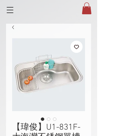
【瑋俊】U1-831F-