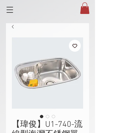
【瑋俊】U1-740-流