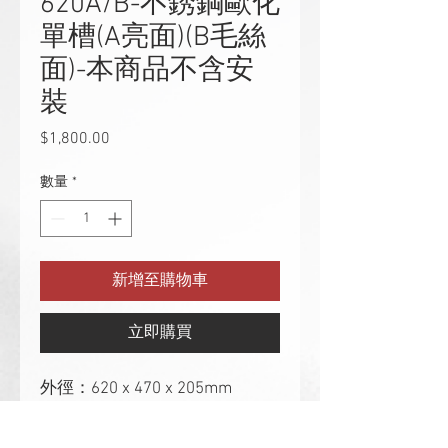
620A/B-不銹鋼歐化
單槽(A亮面)(B毛絲
面)-本商品不含安
裝
$1,800.00
價
格
數量
*
新增至購物車
立即購買
外徑：620 x 470 x 205mm
內徑：560 x 410 x 200mm
厚度：0.5mm