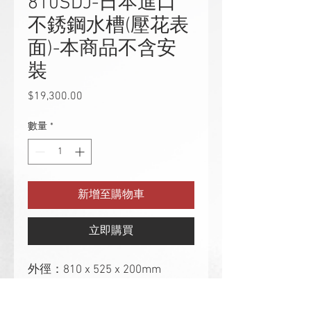
810SDJ-日本進口
不銹鋼水槽(壓花表
面)-本商品不含安
裝
$19,300.00
價
格
數量
*
新增至購物車
立即購買
外徑：810 x 525 x 200mm
內徑：745 x 465 / 355mm
厚度：0.8mm