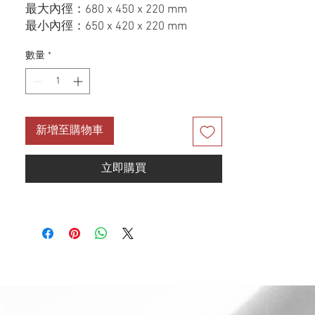
最大內徑：680 x 450 x 220 mm
最小內徑：650 x 420 x 220 mm
厚度：1.0mm
數量
*
■附：ST145 雙層中提籠(S 彎管式)、
母槽+子槽ST 滴水籃010、新式竹砧板
02、消音墊
■適用櫃體800mm以上
新增至購物車
立即購買
訊