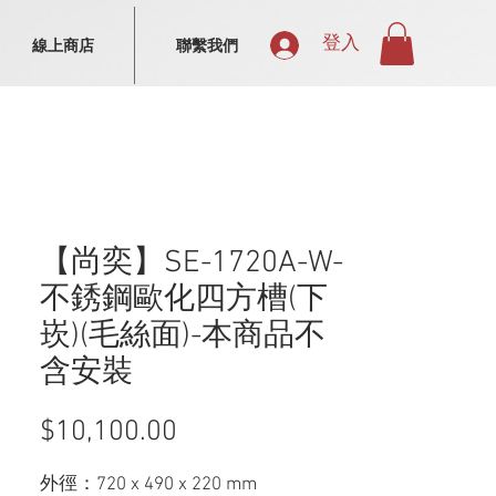
登入
線上商店
聯繫我們
【尚奕】SE-1720A-W-
不銹鋼歐化四方槽(下
崁)(毛絲面)-本商品不
含安裝
$10,100.00
價
格
外徑：720 x 490 x 220 mm