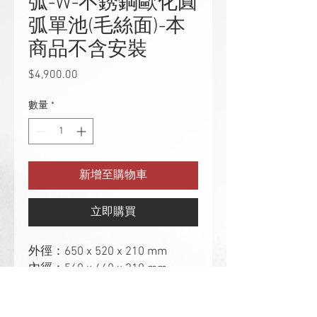
弧-W-不銹鋼歐化圓
弧單池(毛絲面)-本
商品不含安裝
$4,900.00
價
格
數量
*
新增至購物車
立即購買
外徑：650 x 520 x 210 mm
內徑：560 x 440 x 210 mm
厚度：0.7mm