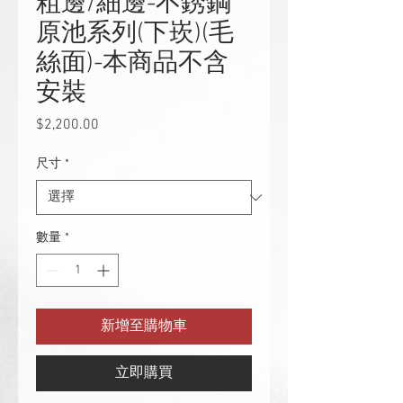
粗邊/細邊-不銹鋼
原池系列(下崁)(毛
絲面)-本商品不含
安裝
$2,200.00
價
格
尺寸
*
數量
*
新增至購物車
立即購買