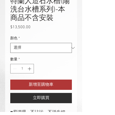
特蘭人造石水槽(陽
洗台水槽系列)-本
商品不含安裝
$13,500.00
價
格
顏色
*
數量
*
新增至購物車
立即購買
■易清理、不沾污、不滋生細