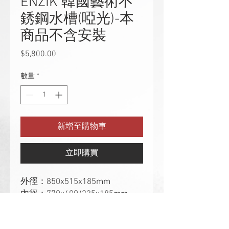
ENZIK 韓國藝術不
銹鋼水槽(啞光)-本
商品不含安裝
$5,800.00
價
格
數量
*
新增至購物車
立即購買
外徑：850x515x185mm
內徑：770x400/335x185mm
厚度：0.7mm